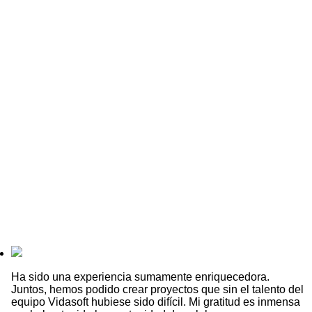
Testimonios
Lo que nuestros clientes tienen que decir es más valioso que
cualquier cosa que podamos afirmar. Aquí tienes lo que
algunos de nuestros socios tecnológicos opinan sobre
trabajar con nosotros.
Ha sido una experiencia sumamente enriquecedora.
Juntos, hemos podido crear proyectos que sin el talento del
equipo Vidasoft hubiese sido difícil. Mi gratitud es inmensa