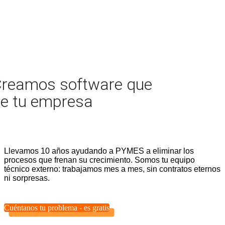
Software
reamos software que
a
medida
e tu empresa
para
PYMEs
—
Desarrollo
Llevamos 10 años ayudando a PYMES a eliminar los
procesos que frenan su crecimiento. Somos tu equipo
de
técnico externo: trabajamos mes a mes, sin contratos eternos
software
ni sorpresas.
sin
contratos
Cuéntanos tu problema - es gratis
eternos