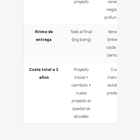
proyecto
conoce tu
negocio en
profundidad
Ritmo de
Todo al final
Iterativo.
entrega
(big bang)
Entregas
cada 1 a 2
semanas
Coste total a 2
Proyecto
Cuota
años
inicial +
mensual
cambios +
estable y
nuevo
predecible
proyecto al
quedarse
obsoleto