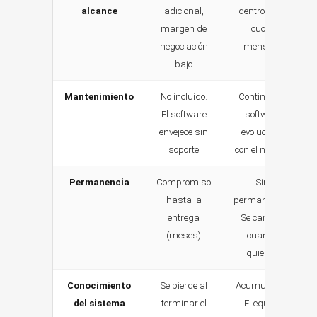
alcance
adicional,
dentro de la
margen de
cuota
negociación
mensual
bajo
Mantenimiento
No incluido.
Continuo. El
El software
software
envejece sin
evoluciona
soporte
con el negocio
Permanencia
Compromiso
Sin
hasta la
permanencia.
entrega
Se cancela
(meses)
cuando
quieras
Conocimiento
Se pierde al
Acumulativo.
del sistema
terminar el
El equipo