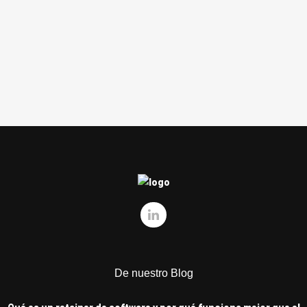
diversas categorías según su nivel de
inteligencia, representan una revolución en
cómo las máquinas comprenden...
De nuestro Blog