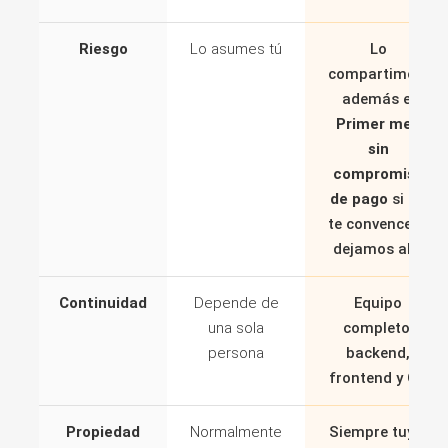
Riesgo
Lo asumes tú
Lo
compartimos,
además el
Primer mes
sin
compromiso
de pago
si no
te convence lo
dejamos ahí.
Continuidad
Depende de
Equipo
una sola
completo:
persona
backend,
frontend y QA
Propiedad
Normalmente
Siempre tuyo.