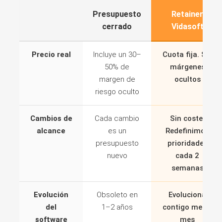
Presupuesto
Retainer
cerrado
Vidasoft
Precio real
Incluye un 30–
Cuota fija. Sin
50% de
márgenes
margen de
ocultos
riesgo oculto
Cambios de
Cada cambio
Sin coste.
alcance
es un
Redefinimos
presupuesto
prioridades
nuevo
cada 2
semanas
Evolución
Obsoleto en
Evoluciona
del
1–2 años
contigo mes a
software
mes