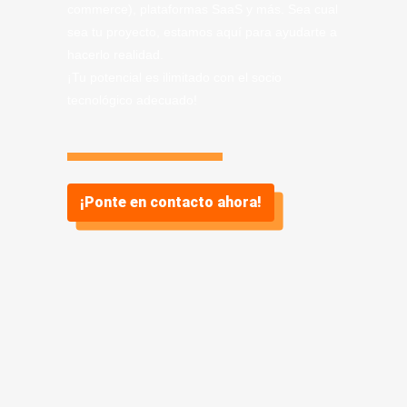
commerce), plataformas SaaS y más. Sea cual
sea tu proyecto, estamos aquí para ayudarte a
hacerlo realidad.
¡Tu potencial es ilimitado con el socio
tecnológico adecuado!
¡Ponte en contacto ahora!
Información sobre