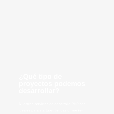
Desarrollo de
Consultoria
Infraestructura
Optimización
Creación de
Inteligencia
Cloud
innovación
software
MVP
Computing
Artificial
CLoud
SaaS
Tech
Algete
Tech.
¿Qué tipo de
proyectos podemos
desarrollar?
Nuestros servicios de desarrollo PHP son
ideales para startups, tiendas online (e-