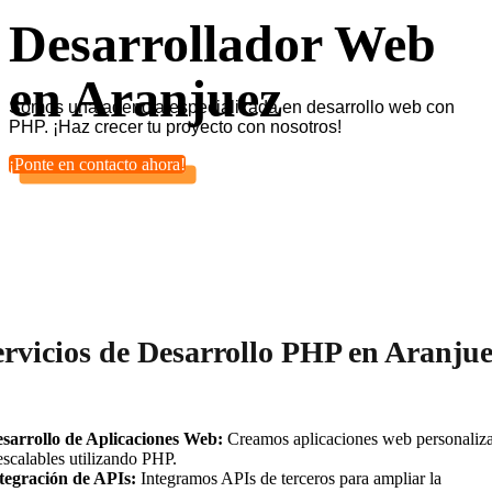
Desarrollador Web
en Aranjuez
Somos una agencia especializada en desarrollo web con
PHP. ¡Haz crecer tu proyecto con nosotros!
¡Ponte en contacto ahora!
ervicios de Desarrollo PHP en Aranju
sarrollo de Aplicaciones Web:
Creamos aplicaciones web personaliz
escalables utilizando PHP.
tegración de APIs:
Integramos APIs de terceros para ampliar la