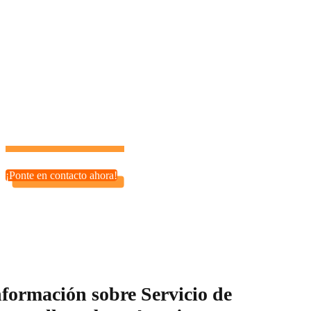
Nuestros servicios de desarrollo PHP son ideales para
startups, tiendas online (e-commerce), plataformas SaaS y
más. Sea cual sea tu proyecto, estamos aquí para ayudarte a
hacerlo realidad.
¡Tu potencial es ilimitado con el socio tecnológico adecuado!
¡Ponte en contacto ahora!
nformación sobre Servicio de