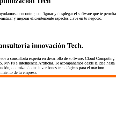
ptimización Tech
ayudamos a encontrar, configurar y desplegar el software que te permita
omatizar y mejorar eficientemente aspectos clave en tu negocio.
onsultoria innovación Tech.
ede a consultoría experta en desarrollo de software, Cloud Computing,
S, MVPs e Inteligencia Artificial. Te acompañamos desde la idea hasta 
cución, optimizando tus inversiones tecnológicas para el máximo
cimiento de tu empresa.
¿Qué tipo de proyectos podemos
desarrollar?