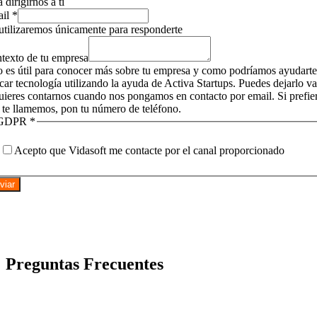
 dirigirnos a tí
ail
*
utilizaremos únicamente para responderte
texto de tu empresa
o es útil para conocer más sobre tu empresa y como podríamos ayudarte
icar tecnología utilizando la ayuda de Activa Startups. Puedes dejarlo v
quieres contarnos cuando nos pongamos en contacto por email. Si prefie
 te llamemos, pon tu número de teléfono.
GDPR
*
Acepto que Vidasoft me contacte por el canal proporcionado
viar
Preguntas Frecuentes