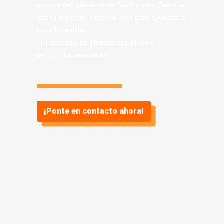
commerce), plataformas SaaS y más. Sea cual
sea tu proyecto, estamos aquí para ayudarte a
hacerlo realidad.
¡Tu potencial es ilimitado con el socio
tecnológico adecuado!
¡Ponte en contacto ahora!
Información sobre