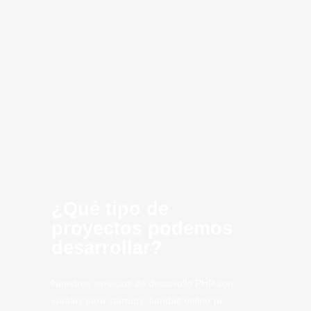
Desarrollo de
Consultoria
Infraestructura
Optimización
Creación de
Inteligencia
Cloud
innovación
software
MVP
Computing
Artificial
CLoud
SaaS
Tech
Arteijo
Tech.
¿Qué tipo de
proyectos podemos
desarrollar?
Nuestros servicios de desarrollo PHP son
ideales para startups, tiendas online (e-