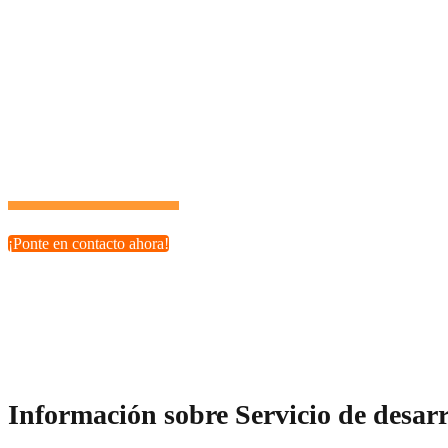
¿Qué tipo de proyectos podemos desarrollar?
Nuestros servicios de desarrollo PHP son ideales para startu
realidad.
¡Tu potencial es ilimitado con el socio tecnológico adecuado!
¡Ponte en contacto ahora!
Información sobre Servicio de desar