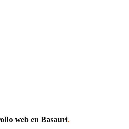
ps, tiendas online (e-commerce), plataformas SaaS y más. Sea c
rollo web en Basauri
.