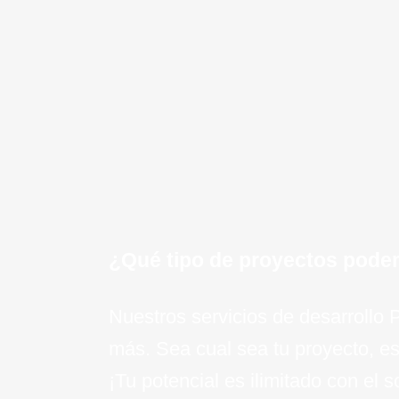
mantenimiento continuo y soport
proyecto PHP.
¡Quiero saber mas!
¿Qué tipo de proyectos pode
Nuestros servicios de desarrollo
más. Sea cual sea tu proyecto, es
¡Tu potencial es ilimitado con el 