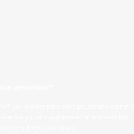
de dato
para una
negocio
eficie
ejecuci
OVH, op
minimiz
e técnico para tu
crecim
negocio 
experien
un crec
clav
invers
el camin
e
empresa
inteli
esc
para el 
de
mos desarrollar?
 PHP son ideales para startups, tiendas online
tamos aquí para ayudarte a hacerlo realidad.
socio tecnológico adecuado!