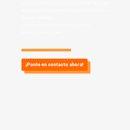
commerce), plataformas SaaS y más. Sea cual
sea tu proyecto, estamos aquí para ayudarte a
hacerlo realidad.
¡Tu potencial es ilimitado con el socio
tecnológico adecuado!
¡Ponte en contacto ahora!
Información sobre