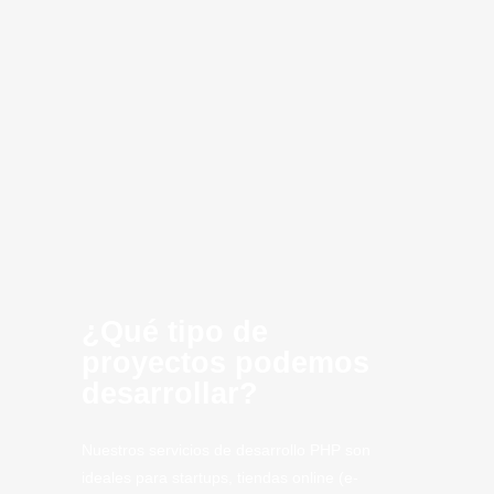
Desarrollo de
Consultoria
Infraestructura
Optimización
Creación de
Inteligencia
Cloud
innovación
software
MVP
Computing
Artificial
CLoud
SaaS
Tech
Valdepeñas
Tech.
¿Qué tipo de
proyectos podemos
desarrollar?
Nuestros servicios de desarrollo PHP son
ideales para startups, tiendas online (e-