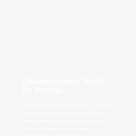
innovación
MVP
SaaS Arucas
Computing
Artificial
CLoud
SaaS
Tech
Tech.
Desarrollamos SaaS
en Arucas
En Vidasoft, el desarrollo de SaaS es un viaje
que emprendemos contigo. Aquí en Arucas,
usamos metodologías ágiles para entregar
valor rápidamente, mantener todo