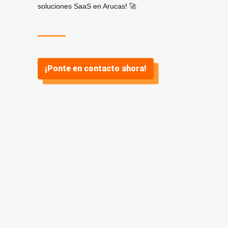
soluciones SaaS en Arucas! 🚀
¡Ponte en contacto ahora!
¿Por qué
SaaS? ¿Y por
qué Vidasoft