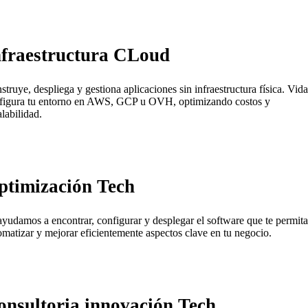
nfraestructura CLoud
struye, despliega y gestiona aplicaciones sin infraestructura física. Vida
figura tu entorno en AWS, GCP u OVH, optimizando costos y
alabilidad.
ptimización Tech
ayudamos a encontrar, configurar y desplegar el software que te permita
omatizar y mejorar eficientemente aspectos clave en tu negocio.
onsultoria innovación Tech.