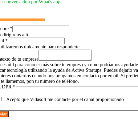
ir conversación por What's app
mbre
*
 dirigirnos a tí
ail
*
utilizaremos únicamente para responderte
texto de tu empresa
o es útil para conocer más sobre tu empresa y como podríamos ayudarte
icar tecnología utilizando la ayuda de Activa Startups. Puedes dejarlo v
quieres contarnos cuando nos pongamos en contacto por email. Si prefie
 te llamemos, pon tu número de teléfono.
GDPR
*
Acepto que Vidasoft me contacte por el canal proporcionado
viar