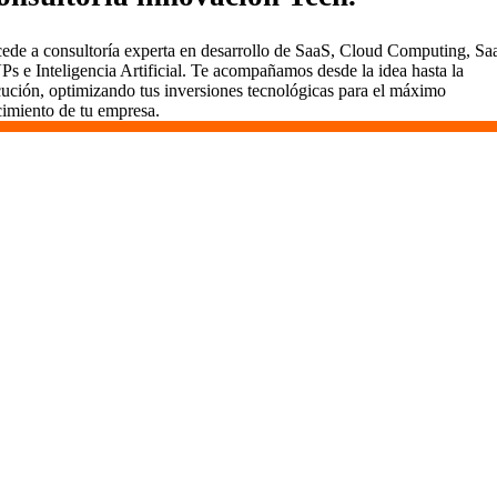
ede a consultoría experta en desarrollo de SaaS, Cloud Computing, Sa
s e Inteligencia Artificial. Te acompañamos desde la idea hasta la
cución, optimizando tus inversiones tecnológicas para el máximo
cimiento de tu empresa.
Desarrollamos SaaS en Carballo
En Vidasoft, el desarrollo de SaaS es un viaje que
emprendemos contigo. Aquí en Carballo, usamos
metodologías ágiles para entregar valor rápidamente,
mantener todo transparente y comprometernos a largo plazo.
Somos más que desarrolladores; somos socios dedicados al
éxito de tu proyecto.
¿Por Qué Elegir Vidasoft en Carballo?