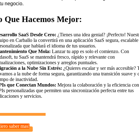
tu negocio.
o Que Hacemos Mejor:
sarrollo SaaS Desde Cero:
¿Tienes una idea genial? ¡Perfecto! Nuest
uipo en Carballo la convertirá en una aplicación SaaS segura, escalable
rsonalizada que hablará el idioma de tus usuarios.
ntenimiento Que Mola:
Lanzar tu app es solo el comienzo. Con
dasoft, tu SaaS se mantendrá fresco, rápido y relevante con
tualizaciones, optimizaciones y arreglos puntuales.
gración a la Nube Sin Estrés:
¿Quieres escalar y ser más accesible? 
evamos a la nube de forma segura, garantizando una transición suave y 
empo de inactividad.
Is que Conectan Mundos:
Mejora la colaboración y la eficiencia con
Is personalizadas que permiten una sincronización perfecta entre tus
licaciones y servicios.
iero saber mas!