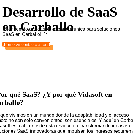
Desarrollo de SaaS
en Carballo
¡Bienvenido a Vidasoft, tu parada única para soluciones
SaaS en Carballo! 🚀
¡Ponte en contacto ahora!
or qué SaaS? ¿Y por qué Vidasoft en
rballo?
que vivimos en un mundo donde la adaptabilidad y el acceso
oto no son solo convenientes, son esenciales. Y aquí en Carba
asoft está al frente de esta revolución, transformando ideas en
uciones SaaS innovadoras que impulsan los ingresos recurren