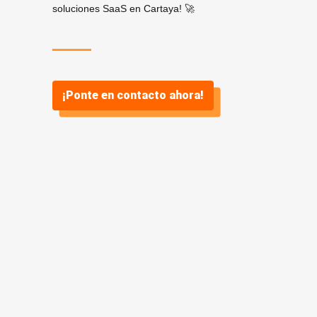
soluciones SaaS en Cartaya! 🚀
¡Ponte en contacto ahora!
¿Por qué
SaaS? ¿Y por
qué Vidasoft