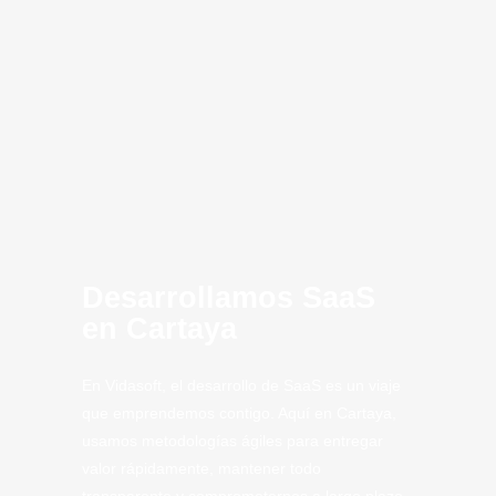
innovación
MVP
SaaS Cartaya
Computing
Artificial
CLoud
SaaS
Tech
Tech.
Desarrollamos SaaS
en Cartaya
En Vidasoft, el desarrollo de SaaS es un viaje
que emprendemos contigo. Aquí en Cartaya,
usamos metodologías ágiles para entregar
valor rápidamente, mantener todo