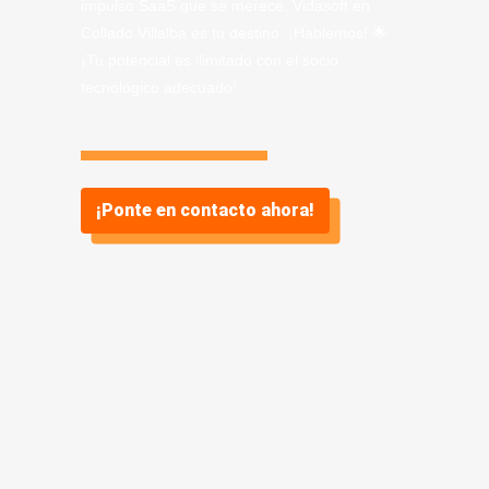
impulso SaaS que se merece, Vidasoft en
Collado Villalba es tu destino. ¡Hablemos! 🌟
¡Tu potencial es ilimitado con el socio
tecnológico adecuado!
¡Ponte en contacto ahora!
Información sobre