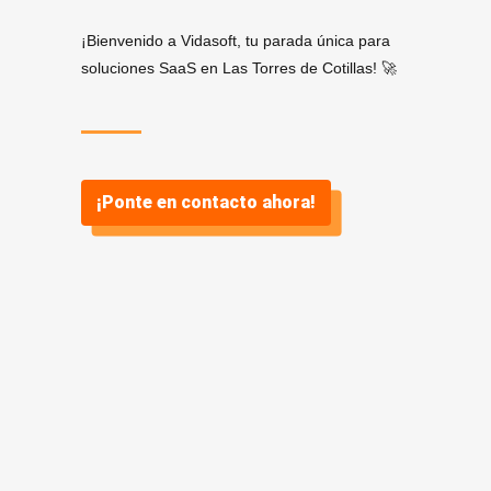
¡Bienvenido a Vidasoft, tu parada única para
soluciones SaaS en Las Torres de Cotillas! 🚀
¡Ponte en contacto ahora!
¿Por qué
SaaS? ¿Y por