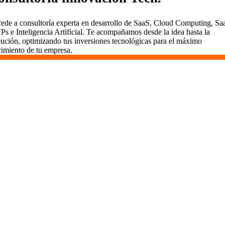
ede a consultoría experta en desarrollo de SaaS, Cloud Computing, Sa
s e Inteligencia Artificial. Te acompañamos desde la idea hasta la
cución, optimizando tus inversiones tecnológicas para el máximo
cimiento de tu empresa.
Desarrollamos SaaS en Moncada y
Reixach
En Vidasoft, el desarrollo de SaaS es un viaje que
emprendemos contigo. Aquí en Moncada y Reixach, usamos
metodologías ágiles para entregar valor rápidamente,
mantener todo transparente y comprometernos a largo plazo.
Somos más que desarrolladores; somos socios dedicados al
éxito de tu proyecto.