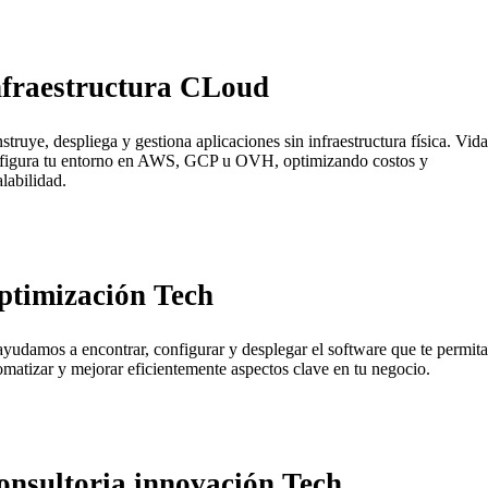
nfraestructura CLoud
struye, despliega y gestiona aplicaciones sin infraestructura física. Vida
figura tu entorno en AWS, GCP u OVH, optimizando costos y
alabilidad.
ptimización Tech
ayudamos a encontrar, configurar y desplegar el software que te permita
omatizar y mejorar eficientemente aspectos clave en tu negocio.
onsultoria innovación Tech.