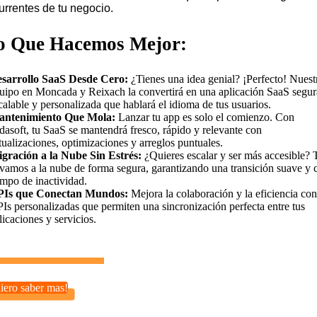
urrentes de tu negocio.
o Que Hacemos Mejor:
sarrollo SaaS Desde Cero:
¿Tienes una idea genial? ¡Perfecto! Nuest
uipo en Moncada y Reixach la convertirá en una aplicación SaaS segur
calable y personalizada que hablará el idioma de tus usuarios.
ntenimiento Que Mola:
Lanzar tu app es solo el comienzo. Con
dasoft, tu SaaS se mantendrá fresco, rápido y relevante con
tualizaciones, optimizaciones y arreglos puntuales.
gración a la Nube Sin Estrés:
¿Quieres escalar y ser más accesible? 
evamos a la nube de forma segura, garantizando una transición suave y 
empo de inactividad.
Is que Conectan Mundos:
Mejora la colaboración y la eficiencia con
Is personalizadas que permiten una sincronización perfecta entre tus
licaciones y servicios.
iero saber mas!