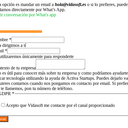
a opción es mandar un email a
hola@vidasoft.es
o si lo prefieres, puede
larnos directamente por What’s App.
ir conversación por What's app
mbre
*
 dirigirnos a tí
ail
*
utilizaremos únicamente para responderte
texto de tu empresa
o es útil para conocer más sobre tu empresa y como podríamos ayudarte
icar tecnología utilizando la ayuda de Activa Startups. Puedes dejarlo v
quieres contarnos cuando nos pongamos en contacto por email. Si prefie
 te llamemos, pon tu número de teléfono.
GDPR
*
Acepto que Vidasoft me contacte por el canal proporcionado
viar