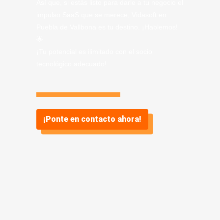
Así que, si estás listo para darle a tu negocio el
impulso SaaS que se merece, Vidasoft en
Puebla de Vallbona es tu destino. ¡Hablemos!
🌟
¡Tu potencial es ilimitado con el socio
tecnológico adecuado!
¡Ponte en contacto ahora!
Información sobre