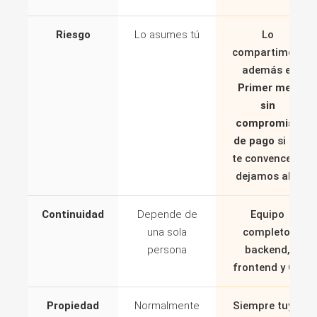
Riesgo
Lo asumes tú
Lo
compartimos,
además el
Primer mes
sin
compromiso
de pago
si no
te convence lo
dejamos ahí.
Continuidad
Depende de
Equipo
una sola
completo:
persona
backend,
frontend y QA
Propiedad
Normalmente
Siempre tuyo.