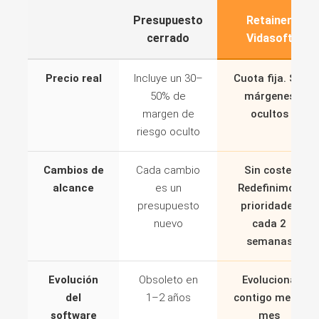
Presupuesto
Retainer
cerrado
Vidasoft
Precio real
Incluye un 30–
Cuota fija. Sin
50% de
márgenes
margen de
ocultos
riesgo oculto
Cambios de
Cada cambio
Sin coste.
alcance
es un
Redefinimos
presupuesto
prioridades
nuevo
cada 2
semanas
Evolución
Obsoleto en
Evoluciona
del
1–2 años
contigo mes a
software
mes