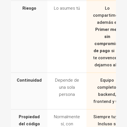
Riesgo
Lo asumes tú
Lo
compartimos,
además el
Primer mes
sin
compromiso
de pago
si no
te convence lo
dejamos ahí.
Continuidad
Depende de
Equipo
una sola
completo:
persona
backend,
frontend y QA
Propiedad
Normalmente
Siempre tuyo.
del código
sí, con
Incluso si