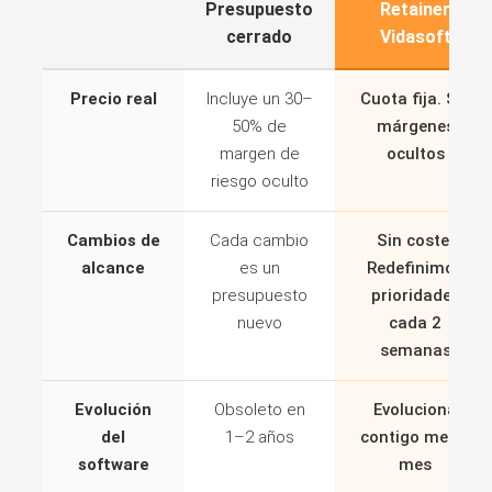
Presupuesto
Retainer
cerrado
Vidasoft
Precio real
Incluye un 30–
Cuota fija. Sin
50% de
márgenes
margen de
ocultos
riesgo oculto
Cambios de
Cada cambio
Sin coste.
alcance
es un
Redefinimos
presupuesto
prioridades
nuevo
cada 2
semanas
Evolución
Obsoleto en
Evoluciona
del
1–2 años
contigo mes a
software
mes