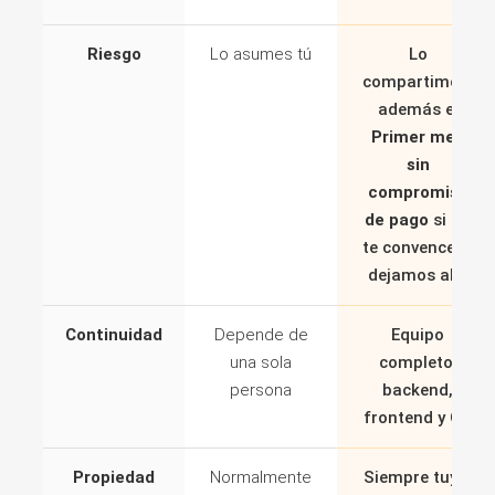
Riesgo
Lo asumes tú
Lo
compartimos,
además el
Primer mes
sin
compromiso
de pago
si no
te convence lo
dejamos ahí.
Continuidad
Depende de
Equipo
una sola
completo:
persona
backend,
frontend y QA
Propiedad
Normalmente
Siempre tuyo.