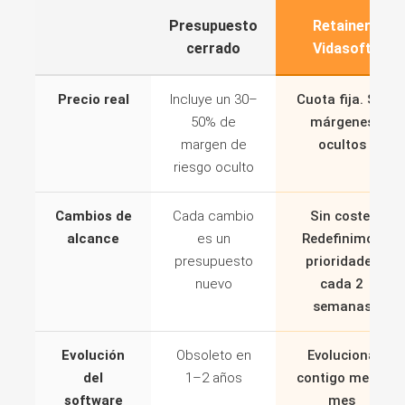
Presupuesto
Retainer
cerrado
Vidasoft
Precio real
Incluye un 30–
Cuota fija. Sin
50% de
márgenes
margen de
ocultos
riesgo oculto
Cambios de
Cada cambio
Sin coste.
alcance
es un
Redefinimos
presupuesto
prioridades
nuevo
cada 2
semanas
Evolución
Obsoleto en
Evoluciona
del
1–2 años
contigo mes a
software
mes