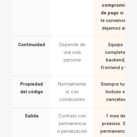
compromiso
de pago
si no
te convence lo
dejamos ahí.
Continuidad
Depende de
Equipo
una sola
completo:
persona
backend,
frontend y QA
Propiedad
Normalmente
Siempre tuyo.
del código
sí, con
Incluso si
condiciones
cancelas
Salida
Contrato con
1 mes de
permanencia
preaviso. Sin
o penalización
permanencias