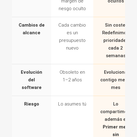
margen de
ocultos
riesgo oculto
Cambios de
Cada cambio
Sin coste.
alcance
es un
Redefinimos
presupuesto
prioridades
nuevo
cada 2
semanas
Evolución
Obsoleto en
Evoluciona
del
1–2 años
contigo mes a
software
mes
Riesgo
Lo asumes tú
Lo
compartimos,
además el
Primer mes
sin