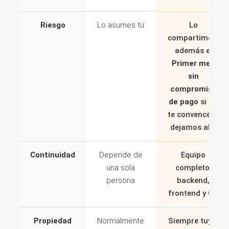
Riesgo
Lo asumes tú
Lo
compartimos,
además el
Primer mes
sin
compromiso
de pago
si no
te convence lo
dejamos ahí.
Continuidad
Depende de
Equipo
una sola
completo:
persona
backend,
frontend y QA
Propiedad
Normalmente
Siempre tuyo.