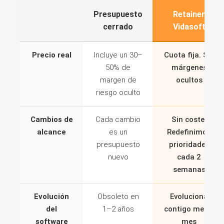
Presupuesto
Retainer
cerrado
Vidasoft
Precio real
Incluye un 30–
Cuota fija. Sin
50% de
márgenes
margen de
ocultos
riesgo oculto
Cambios de
Cada cambio
Sin coste.
alcance
es un
Redefinimos
presupuesto
prioridades
nuevo
cada 2
semanas
Evolución
Obsoleto en
Evoluciona
del
1–2 años
contigo mes a
software
mes