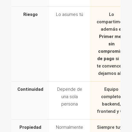
Riesgo
Lo asumes tú
Lo
compartimos,
además el
Primer mes
sin
compromiso
de pago
si no
te convence lo
dejamos ahí.
Continuidad
Depende de
Equipo
una sola
completo:
persona
backend,
frontend y QA
Propiedad
Normalmente
Siempre tuyo.