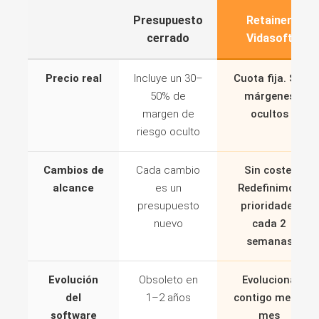
Presupuesto
Retainer
cerrado
Vidasoft
Precio real
Incluye un 30–
Cuota fija. Sin
50% de
márgenes
margen de
ocultos
riesgo oculto
Cambios de
Cada cambio
Sin coste.
alcance
es un
Redefinimos
presupuesto
prioridades
nuevo
cada 2
semanas
Evolución
Obsoleto en
Evoluciona
del
1–2 años
contigo mes a
software
mes