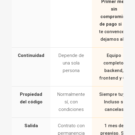
Primer mes
sin
compromiso
de pago
si no
te convence lo
dejamos ahí.
Continuidad
Depende de
Equipo
una sola
completo:
persona
backend,
frontend y QA
Propiedad
Normalmente
Siempre tuyo.
del código
sí, con
Incluso si
condiciones
cancelas
Salida
Contrato con
1 mes de
permanencia
preaviso. Sin