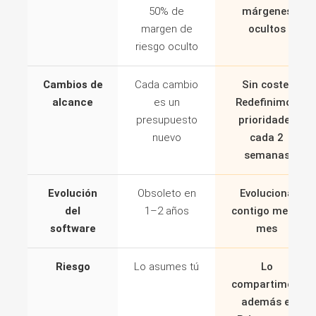
50% de
márgenes
margen de
ocultos
riesgo oculto
Cambios de
Cada cambio
Sin coste.
alcance
es un
Redefinimos
presupuesto
prioridades
nuevo
cada 2
semanas
Evolución
Obsoleto en
Evoluciona
del
1–2 años
contigo mes a
software
mes
Riesgo
Lo asumes tú
Lo
compartimos,
además el