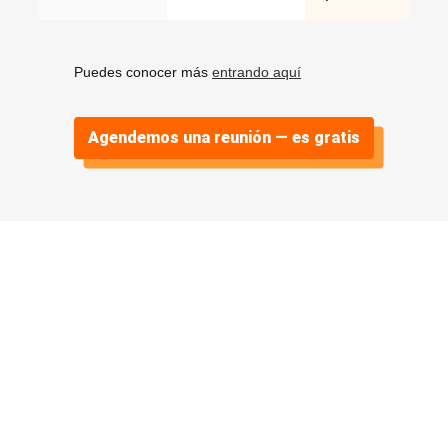
Puedes conocer más
entrando aquí
Agendemos una reunión — es gratis
Algunos casos
de éxito
.
Proyectos reales, resultados concretos. Así
es como ayudamos a otras empresas.