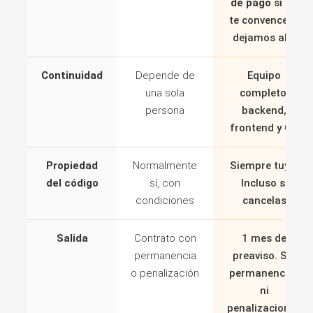
de pago
si no
te convence lo
dejamos ahí.
Continuidad
Depende de
Equipo
una sola
completo:
persona
backend,
frontend y QA
Propiedad
Normalmente
Siempre tuyo.
del código
sí, con
Incluso si
condiciones
cancelas
Salida
Contrato con
1 mes de
permanencia
preaviso. Sin
o penalización
permanencias
ni
penalizaciones