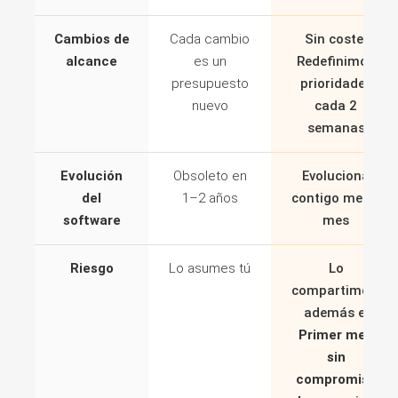
Cambios de
Cada cambio
Sin coste.
alcance
es un
Redefinimos
presupuesto
prioridades
nuevo
cada 2
semanas
Evolución
Obsoleto en
Evoluciona
del
1–2 años
contigo mes a
software
mes
Riesgo
Lo asumes tú
Lo
compartimos,
además el
Primer mes
sin
compromiso