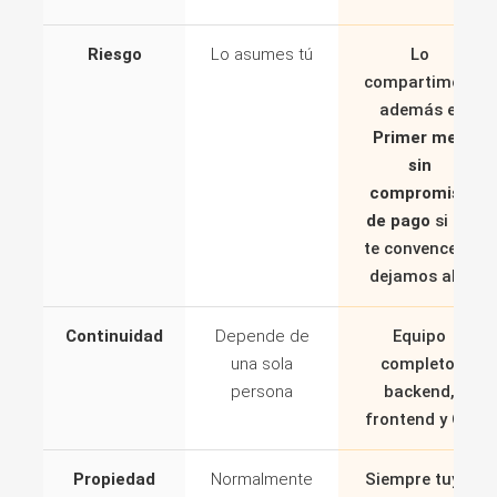
Riesgo
Lo asumes tú
Lo
compartimos,
además el
Primer mes
sin
compromiso
de pago
si no
te convence lo
dejamos ahí.
Continuidad
Depende de
Equipo
una sola
completo:
persona
backend,
frontend y QA
Propiedad
Normalmente
Siempre tuyo.