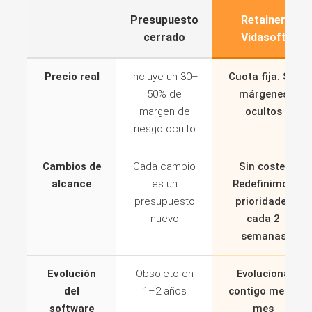
Presupuesto
Retainer
cerrado
Vidasoft
Precio real
Incluye un 30–
Cuota fija. Sin
50% de
márgenes
margen de
ocultos
riesgo oculto
Cambios de
Cada cambio
Sin coste.
alcance
es un
Redefinimos
presupuesto
prioridades
nuevo
cada 2
semanas
Evolución
Obsoleto en
Evoluciona
del
1–2 años
contigo mes a
software
mes