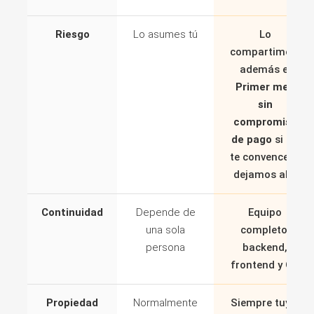
Riesgo
Lo asumes tú
Lo
compartimos,
además el
Primer mes
sin
compromiso
de pago
si no
te convence lo
dejamos ahí.
Continuidad
Depende de
Equipo
una sola
completo:
persona
backend,
frontend y QA
Propiedad
Normalmente
Siempre tuyo.