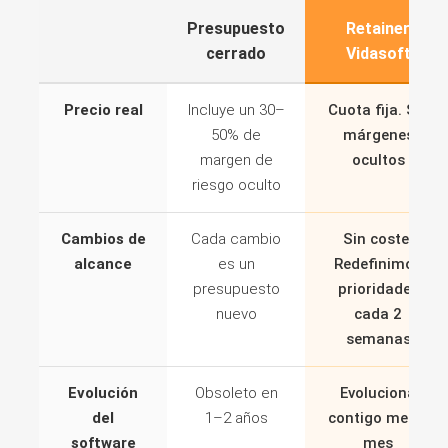
Presupuesto
Retainer
cerrado
Vidasoft
Precio real
Incluye un 30–
Cuota fija. Sin
50% de
márgenes
margen de
ocultos
riesgo oculto
Cambios de
Cada cambio
Sin coste.
alcance
es un
Redefinimos
presupuesto
prioridades
nuevo
cada 2
semanas
Evolución
Obsoleto en
Evoluciona
del
1–2 años
contigo mes a
software
mes