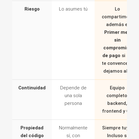
Riesgo
Lo asumes tú
Lo
compartimos,
además el
Primer mes
sin
compromiso
de pago
si no
te convence lo
dejamos ahí.
Continuidad
Depende de
Equipo
una sola
completo:
persona
backend,
frontend y QA
Propiedad
Normalmente
Siempre tuyo.
del código
sí, con
Incluso si