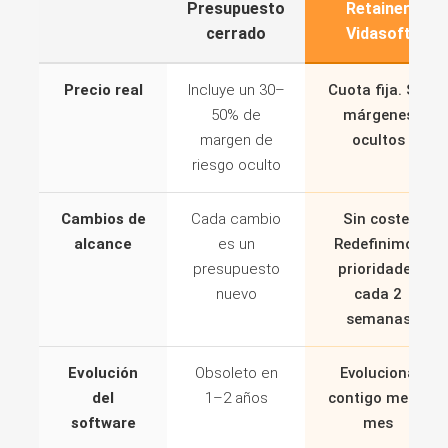
Presupuesto
Retainer
cerrado
Vidasoft
Precio real
Incluye un 30–
Cuota fija. Sin
50% de
márgenes
margen de
ocultos
riesgo oculto
Cambios de
Cada cambio
Sin coste.
alcance
es un
Redefinimos
presupuesto
prioridades
nuevo
cada 2
semanas
Evolución
Obsoleto en
Evoluciona
del
1–2 años
contigo mes a
software
mes