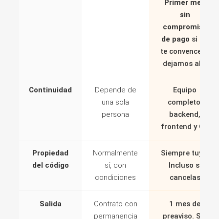
Primer mes
sin
compromiso
de pago
si no
te convence lo
dejamos ahí.
Continuidad
Depende de
Equipo
una sola
completo:
persona
backend,
frontend y QA
Propiedad
Normalmente
Siempre tuyo.
del código
sí, con
Incluso si
condiciones
cancelas
Salida
Contrato con
1 mes de
permanencia
preaviso. Sin