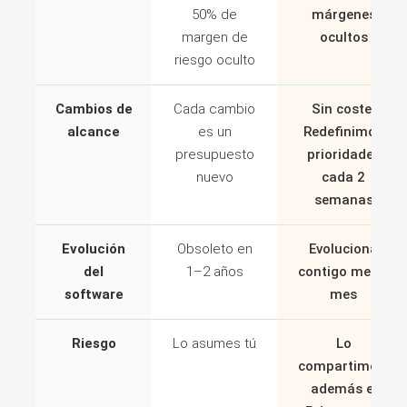
50% de
márgenes
margen de
ocultos
riesgo oculto
Cambios de
Cada cambio
Sin coste.
alcance
es un
Redefinimos
presupuesto
prioridades
nuevo
cada 2
semanas
Evolución
Obsoleto en
Evoluciona
del
1–2 años
contigo mes a
software
mes
Riesgo
Lo asumes tú
Lo
compartimos,
además el