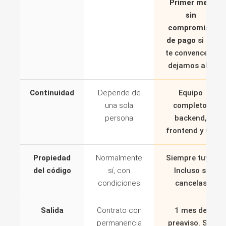
Primer mes
sin
compromiso
de pago
si no
te convence lo
dejamos ahí.
Continuidad
Depende de
Equipo
una sola
completo:
persona
backend,
frontend y QA
Propiedad
Normalmente
Siempre tuyo.
del código
sí, con
Incluso si
condiciones
cancelas
Salida
Contrato con
1 mes de
permanencia
preaviso. Sin