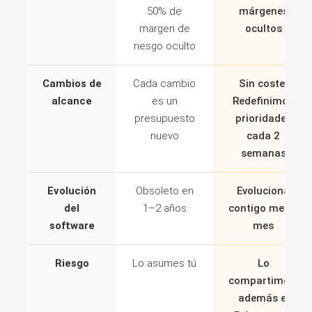
50% de
márgenes
margen de
ocultos
riesgo oculto
Cambios de
Cada cambio
Sin coste.
alcance
es un
Redefinimos
presupuesto
prioridades
nuevo
cada 2
semanas
Evolución
Obsoleto en
Evoluciona
del
1–2 años
contigo mes a
software
mes
Riesgo
Lo asumes tú
Lo
compartimos,
además el