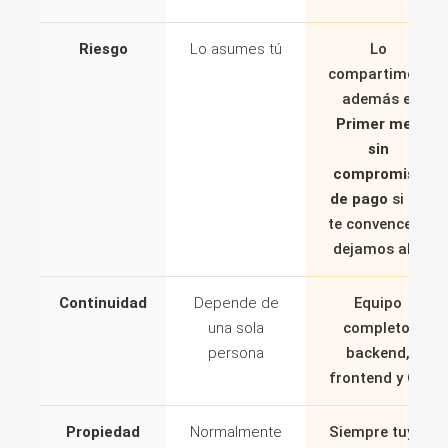
Riesgo
Lo asumes tú
Lo
compartimos,
además el
Primer mes
sin
compromiso
de pago
si no
te convence lo
dejamos ahí.
Continuidad
Depende de
Equipo
una sola
completo:
persona
backend,
frontend y QA
Propiedad
Normalmente
Siempre tuyo.