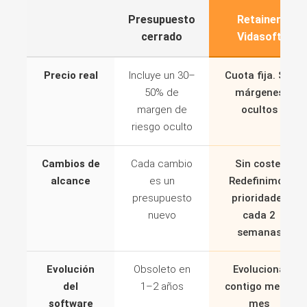
Presupuesto
Retainer
cerrado
Vidasoft
Precio real
Incluye un 30–
Cuota fija. Sin
50% de
márgenes
margen de
ocultos
riesgo oculto
Cambios de
Cada cambio
Sin coste.
alcance
es un
Redefinimos
presupuesto
prioridades
nuevo
cada 2
semanas
Evolución
Obsoleto en
Evoluciona
del
1–2 años
contigo mes a
software
mes