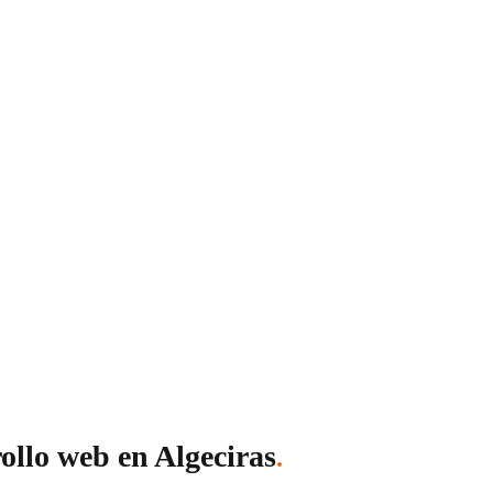
ps, tiendas online (e-commerce), plataformas SaaS y más. Sea c
ollo web en Algeciras
.