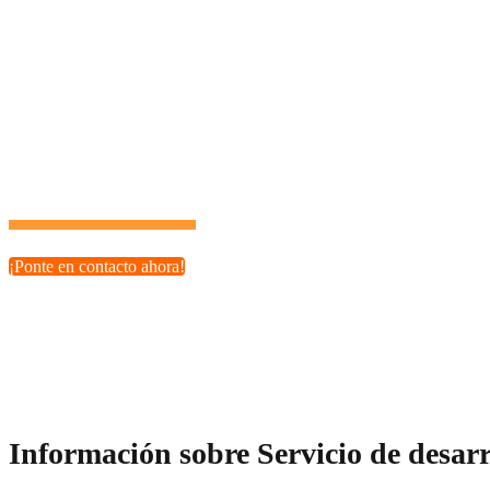
¿Qué tipo de proyectos podemos desarrollar?
Nuestros servicios de desarrollo PHP son ideales para startu
realidad.
¡Tu potencial es ilimitado con el socio tecnológico adecuado!
¡Ponte en contacto ahora!
Información sobre Servicio de desarr