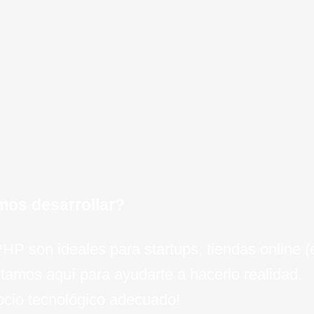
de dato
para una
negocio
eficie
recemos servicios de
ejecuci
OVH, op
minimiz
crecim
negocio 
experien
un crec
clav
e técnico para tu
invers
el camin
e
empresa
inteli
esc
para el 
de
mos desarrollar?
 PHP son ideales para startups, tiendas online
tamos aquí para ayudarte a hacerlo realidad.
socio tecnológico adecuado!