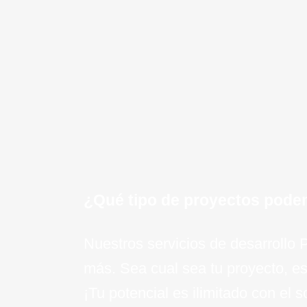
Mantenimiento y Soporte:
Of
mantenimiento continuo y soport
proyecto PHP.
¡Quiero saber mas!
¿Qué tipo de proyectos pode
Nuestros servicios de desarrollo
más. Sea cual sea tu proyecto, es
¡Tu potencial es ilimitado con el 