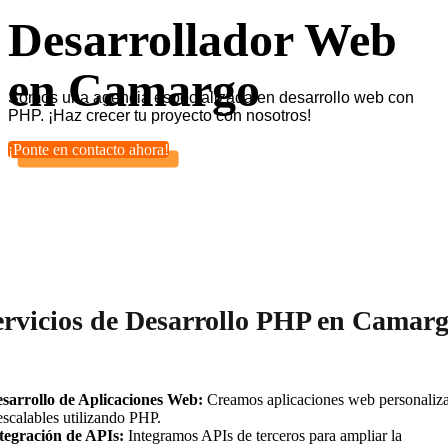
Desarrollador Web
en Camargo
Somos una agencia especializada en desarrollo web con
PHP. ¡Haz crecer tu proyecto con nosotros!
¡Ponte en contacto ahora!
ervicios de Desarrollo PHP en Camar
sarrollo de Aplicaciones Web:
Creamos aplicaciones web personaliz
escalables utilizando PHP.
tegración de APIs:
Integramos APIs de terceros para ampliar la