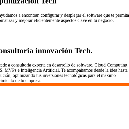
ptimización Tech
ayudamos a encontrar, configurar y desplegar el software que te permita
omatizar y mejorar eficientemente aspectos clave en tu negocio.
onsultoria innovación Tech.
ede a consultoría experta en desarrollo de software, Cloud Computing,
S, MVPs e Inteligencia Artificial. Te acompañamos desde la idea hasta 
cución, optimizando tus inversiones tecnológicas para el máximo
cimiento de tu empresa.
¿Qué tipo de proyectos podemos
desarrollar?