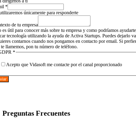
 dirigirnos a tí
ail
*
utilizaremos únicamente para responderte
texto de tu empresa
o es útil para conocer más sobre tu empresa y como podríamos ayudarte
icar tecnología utilizando la ayuda de Activa Startups. Puedes dejarlo v
quieres contarnos cuando nos pongamos en contacto por email. Si prefie
 te llamemos, pon tu número de teléfono.
GDPR
*
Acepto que Vidasoft me contacte por el canal proporcionado
viar
Preguntas Frecuentes