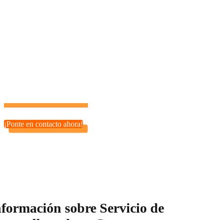
Nuestros servicios de desarrollo PHP son ideales para
startups, tiendas online (e-commerce), plataformas SaaS y
más. Sea cual sea tu proyecto, estamos aquí para ayudarte a
hacerlo realidad.
¡Tu potencial es ilimitado con el socio tecnológico adecuado!
¡Ponte en contacto ahora!
nformación sobre Servicio de