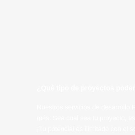
Mantenimiento y Soporte:
Of
mantenimiento continuo y soport
proyecto PHP.
¡Quiero saber mas!
¿Qué tipo de proyectos pode
Nuestros servicios de desarrollo
más. Sea cual sea tu proyecto, es
¡Tu potencial es ilimitado con el 