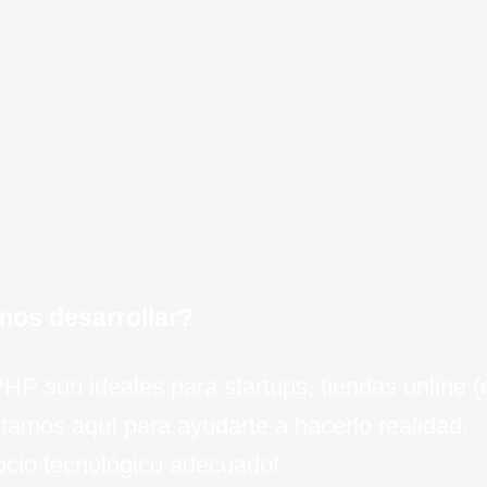
de dato
para una
negocio
eficie
recemos servicios de
ejecuci
OVH, op
minimiz
crecim
negocio 
experien
un crec
clav
e técnico para tu
invers
el camin
e
empresa
inteli
esc
para el 
de
mos desarrollar?
 PHP son ideales para startups, tiendas online
tamos aquí para ayudarte a hacerlo realidad.
socio tecnológico adecuado!