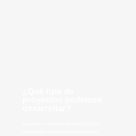
Desarrollo de
Consultoria
Infraestructura
Optimización
Creación de
Inteligencia
Cloud
innovación
software
MVP
Computing
Artificial
CLoud
SaaS
Tech
Estepona
Tech.
¿Qué tipo de
proyectos podemos
desarrollar?
Nuestros servicios de desarrollo PHP son
ideales para startups, tiendas online (e-