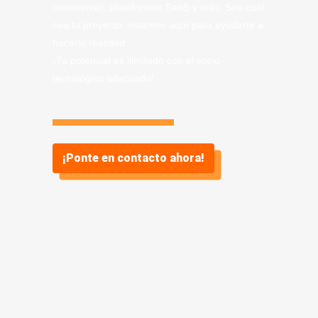
commerce), plataformas SaaS y más. Sea cual
sea tu proyecto, estamos aquí para ayudarte a
hacerlo realidad.
¡Tu potencial es ilimitado con el socio
tecnológico adecuado!
¡Ponte en contacto ahora!
Información sobre