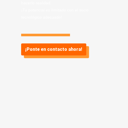
hacerlo realidad.
¡Tu potencial es ilimitado con el socio
tecnológico adecuado!
¡Ponte en contacto ahora!
Información sobre
Servicio de desarrollo