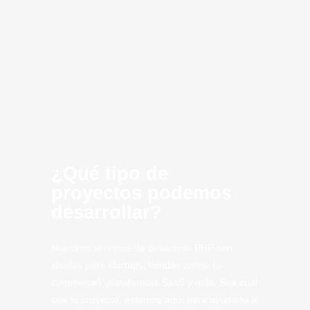
software Irún
Computing
Artificial
CLoud
SaaS
Tech
Tech.
¿Qué tipo de
proyectos podemos
desarrollar?
Nuestros servicios de desarrollo PHP son
ideales para startups, tiendas online (e-
commerce), plataformas SaaS y más. Sea cual
sea tu proyecto, estamos aquí para ayudarte a