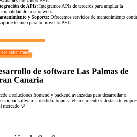
escalables utilizando PHP.
tegración de APIs:
Integramos APIs de terceros para ampliar la
ncionalidad de tu sitio web.
ntenimiento y Soporte:
Ofrecemos servicios de mantenimiento conti
soporte técnico para tu proyecto PHP.
iero saber mas!
esarrollo de software Las Palmas de
ran Canaria
ede a soluciones frontend y backend avanzadas para desarrollar o
feccionar software a medida. Impulsa el crecimiento y destaca tu empre
el mercado 🚀