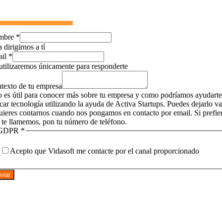
mbre
*
 dirigirnos a tí
ail
*
utilizaremos únicamente para responderte
texto de tu empresa
o es útil para conocer más sobre tu empresa y como podríamos ayudarte
icar tecnología utilizando la ayuda de Activa Startups. Puedes dejarlo v
quieres contarnos cuando nos pongamos en contacto por email. Si prefie
 te llamemos, pon tu número de teléfono.
GDPR
*
Acepto que Vidasoft me contacte por el canal proporcionado
viar