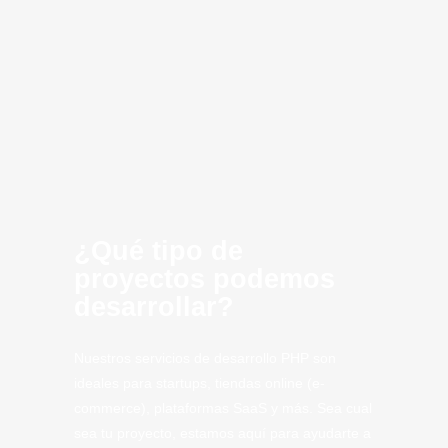
Computing
Artificial
CLoud
SaaS
Tech
Tech.
Lepe
¿Qué tipo de
proyectos podemos
desarrollar?
Nuestros servicios de desarrollo PHP son
ideales para startups, tiendas online (e-
commerce), plataformas SaaS y más. Sea cual
sea tu proyecto, estamos aquí para ayudarte a