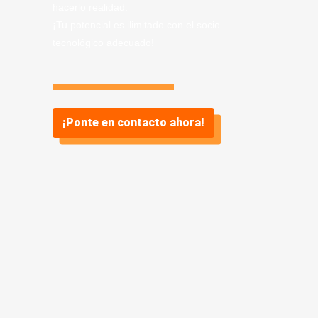
hacerlo realidad.
¡Tu potencial es ilimitado con el socio
tecnológico adecuado!
¡Ponte en contacto ahora!
Información sobre
Servicio de desarrollo