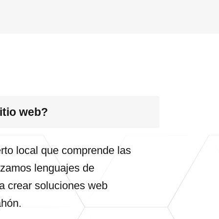
itio web?
erto local que comprende las
lizamos lenguajes de
 crear soluciones web
ahón.