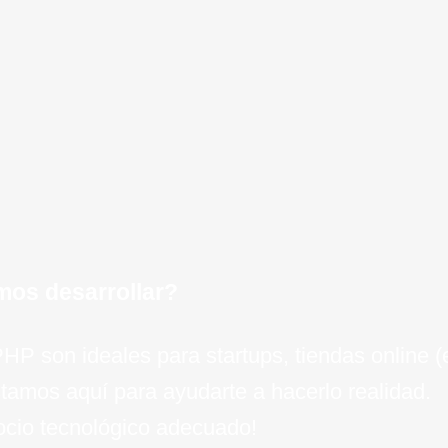
de dato
para una
negocio
eficie
ejecuci
OVH, op
minimiz
e técnico para tu
crecim
negocio 
experien
un crec
clav
invers
el camin
e
empresa
inteli
esc
para el 
de
mos desarrollar?
 PHP son ideales para startups, tiendas online
tamos aquí para ayudarte a hacerlo realidad.
socio tecnológico adecuado!