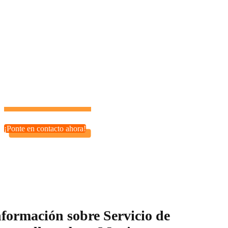
Nuestros servicios de desarrollo PHP son ideales para
startups, tiendas online (e-commerce), plataformas SaaS y
más. Sea cual sea tu proyecto, estamos aquí para ayudarte a
hacerlo realidad.
¡Tu potencial es ilimitado con el socio tecnológico adecuado!
¡Ponte en contacto ahora!
nformación sobre Servicio de