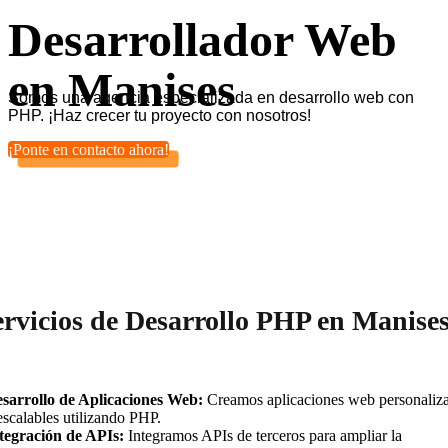
Desarrollador Web
en Manises
Somos una agencia especializada en desarrollo web con
PHP. ¡Haz crecer tu proyecto con nosotros!
¡Ponte en contacto ahora!
ervicios de Desarrollo PHP en Manise
sarrollo de Aplicaciones Web:
Creamos aplicaciones web personaliz
escalables utilizando PHP.
tegración de APIs:
Integramos APIs de terceros para ampliar la