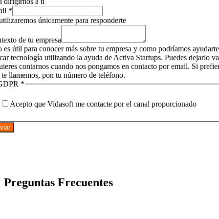
 dirigirnos a tí
ail
*
utilizaremos únicamente para responderte
texto de tu empresa
o es útil para conocer más sobre tu empresa y como podríamos ayudarte
icar tecnología utilizando la ayuda de Activa Startups. Puedes dejarlo v
quieres contarnos cuando nos pongamos en contacto por email. Si prefie
 te llamemos, pon tu número de teléfono.
GDPR
*
Acepto que Vidasoft me contacte por el canal proporcionado
viar
Preguntas Frecuentes