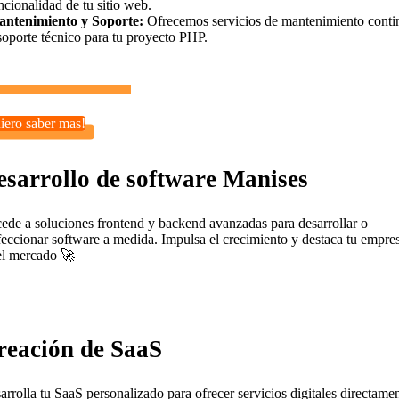
ncionalidad de tu sitio web.
ntenimiento y Soporte:
Ofrecemos servicios de mantenimiento conti
soporte técnico para tu proyecto PHP.
iero saber mas!
esarrollo de software Manises
ede a soluciones frontend y backend avanzadas para desarrollar o
feccionar software a medida. Impulsa el crecimiento y destaca tu empre
el mercado 🚀
reación de SaaS
arrolla tu SaaS personalizado para ofrecer servicios digitales directame