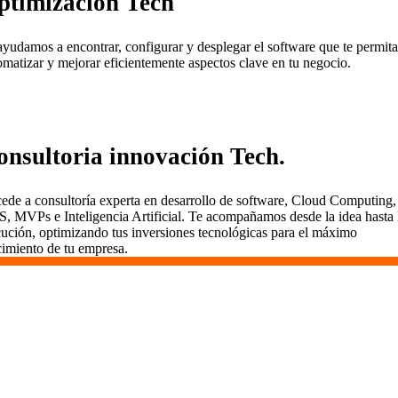
ptimización Tech
ayudamos a encontrar, configurar y desplegar el software que te permita
omatizar y mejorar eficientemente aspectos clave en tu negocio.
onsultoria innovación Tech.
ede a consultoría experta en desarrollo de software, Cloud Computing,
S, MVPs e Inteligencia Artificial. Te acompañamos desde la idea hasta 
cución, optimizando tus inversiones tecnológicas para el máximo
cimiento de tu empresa.
¿Qué tipo de proyectos podemos
desarrollar?