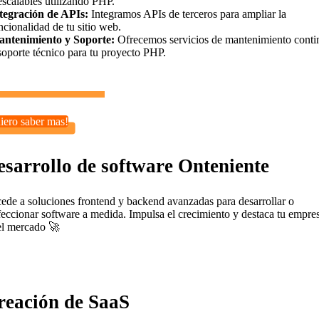
escalables utilizando PHP.
tegración de APIs:
Integramos APIs de terceros para ampliar la
ncionalidad de tu sitio web.
ntenimiento y Soporte:
Ofrecemos servicios de mantenimiento conti
soporte técnico para tu proyecto PHP.
iero saber mas!
esarrollo de software Onteniente
ede a soluciones frontend y backend avanzadas para desarrollar o
feccionar software a medida. Impulsa el crecimiento y destaca tu empre
el mercado 🚀
reación de SaaS