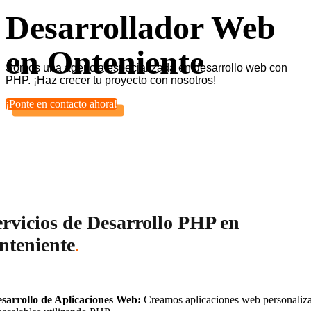
Desarrollador Web
en Onteniente
Somos una agencia especializada en desarrollo web con
PHP. ¡Haz crecer tu proyecto con nosotros!
¡Ponte en contacto ahora!
ervicios de Desarrollo PHP en
nteniente
.
sarrollo de Aplicaciones Web:
Creamos aplicaciones web personaliz