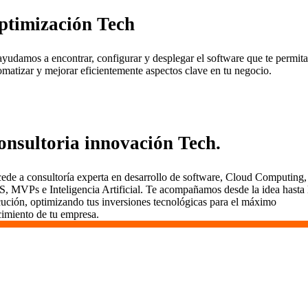
ptimización Tech
ayudamos a encontrar, configurar y desplegar el software que te permita
omatizar y mejorar eficientemente aspectos clave en tu negocio.
onsultoria innovación Tech.
ede a consultoría experta en desarrollo de software, Cloud Computing,
S, MVPs e Inteligencia Artificial. Te acompañamos desde la idea hasta 
cución, optimizando tus inversiones tecnológicas para el máximo
cimiento de tu empresa.
¿Qué tipo de proyectos podemos