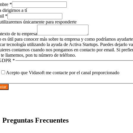
mbre
*
 dirigirnos a tí
ail
*
utilizaremos únicamente para responderte
texto de tu empresa
o es útil para conocer más sobre tu empresa y como podríamos ayudarte
icar tecnología utilizando la ayuda de Activa Startups. Puedes dejarlo v
quieres contarnos cuando nos pongamos en contacto por email. Si prefie
 te llamemos, pon tu número de teléfono.
GDPR
*
Acepto que Vidasoft me contacte por el canal proporcionado
viar
Preguntas Frecuentes