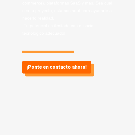
commerce), plataformas SaaS y más. Sea cual
sea tu proyecto, estamos aquí para ayudarte a
hacerlo realidad.
¡Tu potencial es ilimitado con el socio
tecnológico adecuado!
¡Ponte en contacto ahora!
Información sobre