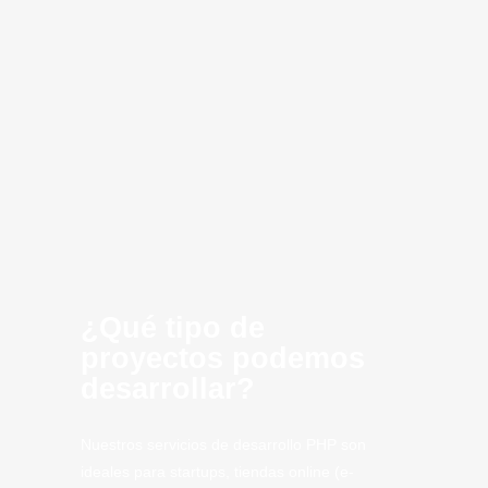
Desarrollo de
Consultoria
Infraestructura
Optimización
Creación de
Inteligencia
Cloud
innovación
software
MVP
Computing
Artificial
CLoud
SaaS
Tech
Porriño
Tech.
¿Qué tipo de
proyectos podemos
desarrollar?
Nuestros servicios de desarrollo PHP son
ideales para startups, tiendas online (e-