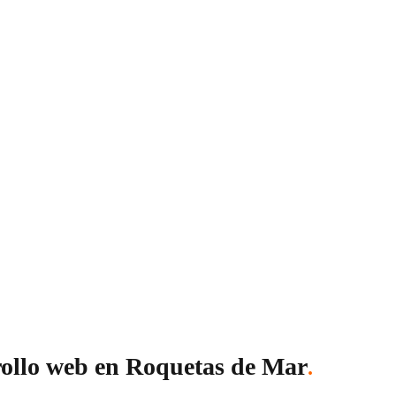
ps, tiendas online (e-commerce), plataformas SaaS y más. Sea c
rollo web en Roquetas de Mar
.