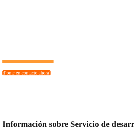
¿Qué tipo de proyectos podemos desarrollar?
Nuestros servicios de desarrollo PHP son ideales para startu
realidad.
¡Tu potencial es ilimitado con el socio tecnológico adecuado!
¡Ponte en contacto ahora!
Información sobre Servicio de desar