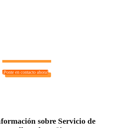
Nuestros servicios de desarrollo PHP son ideales para
startups, tiendas online (e-commerce), plataformas SaaS y
más. Sea cual sea tu proyecto, estamos aquí para ayudarte a
hacerlo realidad.
¡Tu potencial es ilimitado con el socio tecnológico adecuado!
¡Ponte en contacto ahora!
nformación sobre Servicio de