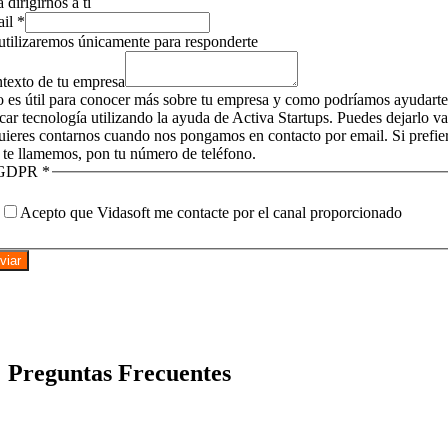
 dirigirnos a tí
ail
*
utilizaremos únicamente para responderte
texto de tu empresa
o es útil para conocer más sobre tu empresa y como podríamos ayudarte
icar tecnología utilizando la ayuda de Activa Startups. Puedes dejarlo v
quieres contarnos cuando nos pongamos en contacto por email. Si prefie
 te llamemos, pon tu número de teléfono.
GDPR
*
Acepto que Vidasoft me contacte por el canal proporcionado
viar
Preguntas Frecuentes