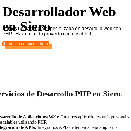
Desarrollador Web
en Siero
Somos una agencia especializada en desarrollo web con
PHP. ¡Haz crecer tu proyecto con nosotros!
¡Ponte en contacto ahora!
ervicios de Desarrollo PHP en Siero
.
sarrollo de Aplicaciones Web:
Creamos aplicaciones web personaliz
escalables utilizando PHP.
tegración de APIs:
Integramos APIs de terceros para ampliar la