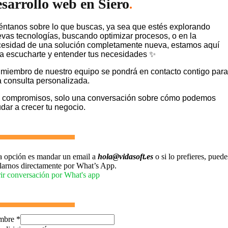
esarrollo web en Siero
.
ntanos sobre lo que buscas, ya sea que estés explorando
vas tecnologías, buscando optimizar procesos, o en la
esidad de una solución completamente nueva, estamos aquí
a escucharte y entender tus necesidades ✨
miembro de nuestro equipo se pondrá en contacto contigo para
 consulta personalizada.
 compromisos, solo una conversación sobre cómo podemos
dar a crecer tu negocio.
a opción es mandar un email a
hola@vidasoft.es
o si lo prefieres, puede
larnos directamente por What’s App.
ir conversación por What's app
mbre
*