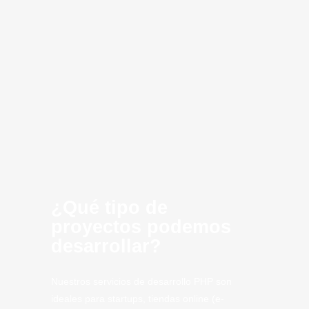
Desarrollo de
Consultoria
Infraestructura
Optimización
Creación de
Inteligencia
Cloud
innovación
software
MVP
Computing
Artificial
CLoud
SaaS
Tech
Teruel
Tech.
¿Qué tipo de
proyectos podemos
desarrollar?
Nuestros servicios de desarrollo PHP son
ideales para startups, tiendas online (e-