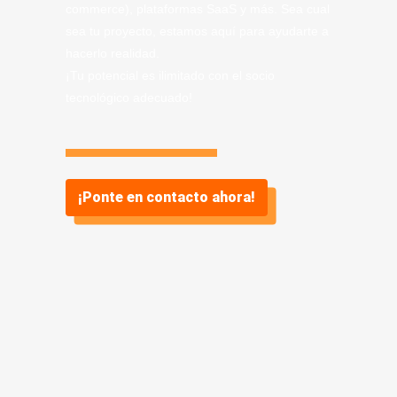
commerce), plataformas SaaS y más. Sea cual
sea tu proyecto, estamos aquí para ayudarte a
hacerlo realidad.
¡Tu potencial es ilimitado con el socio
tecnológico adecuado!
¡Ponte en contacto ahora!
Información sobre