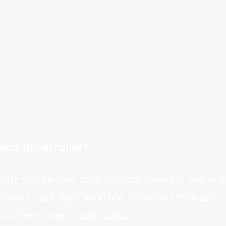
de dato
para una
negocio
eficie
ejecuci
OVH, op
minimiz
e técnico para tu
crecim
negocio 
experien
un crec
clav
invers
el camin
e
empresa
inteli
esc
para el 
de
mos desarrollar?
 PHP son ideales para startups, tiendas online
tamos aquí para ayudarte a hacerlo realidad.
socio tecnológico adecuado!