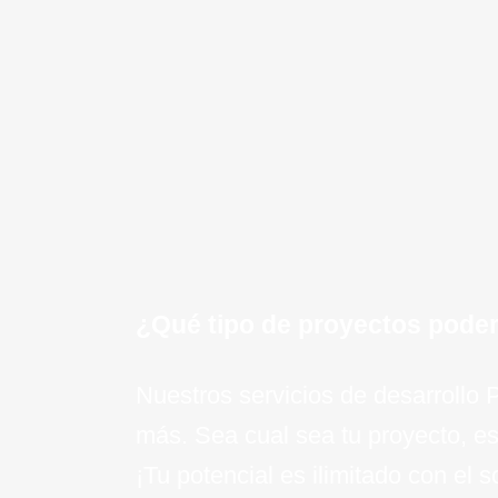
mantenimiento continuo y soport
proyecto PHP.
¡Quiero saber mas!
¿Qué tipo de proyectos pode
Nuestros servicios de desarrollo
más. Sea cual sea tu proyecto, es
¡Tu potencial es ilimitado con el 