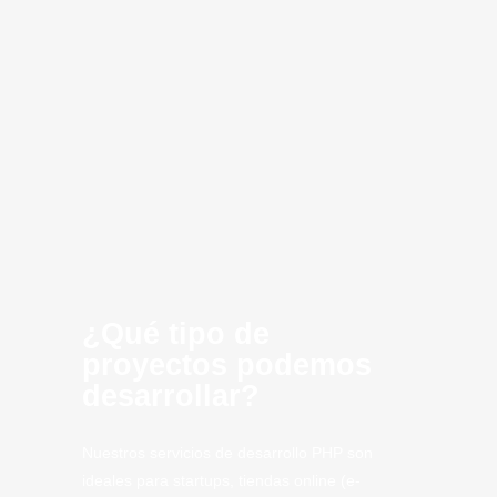
Desarrollo de
Consultoria
Infraestructura
Optimización
Creación de
Inteligencia
Cloud
innovación
software
MVP
Computing
Artificial
CLoud
SaaS
Tech
Villajoyosa
Tech.
¿Qué tipo de
proyectos podemos
desarrollar?
Nuestros servicios de desarrollo PHP son
ideales para startups, tiendas online (e-