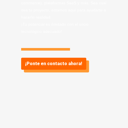
commerce), plataformas SaaS y más. Sea cual
sea tu proyecto, estamos aquí para ayudarte a
hacerlo realidad.
¡Tu potencial es ilimitado con el socio
tecnológico adecuado!
¡Ponte en contacto ahora!
Información sobre