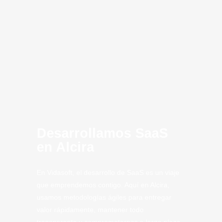
innovación
MVP
SaaS Alcira
Computing
Artificial
CLoud
SaaS
Tech
Tech.
Desarrollamos SaaS
en Alcira
En Vidasoft, el desarrollo de SaaS es un viaje
que emprendemos contigo. Aquí en Alcira,
usamos metodologías ágiles para entregar
valor rápidamente, mantener todo