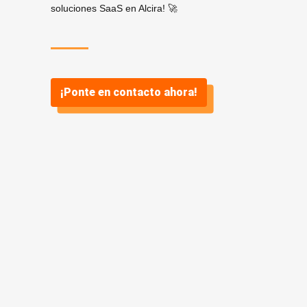
soluciones SaaS en Alcira! 🚀
¡Ponte en contacto ahora!
¿Por qué
SaaS? ¿Y por
qué Vidasoft