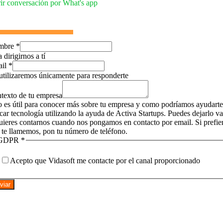
ir conversación por What's app
mbre
*
 dirigirnos a tí
ail
*
utilizaremos únicamente para responderte
texto de tu empresa
o es útil para conocer más sobre tu empresa y como podríamos ayudarte
icar tecnología utilizando la ayuda de Activa Startups. Puedes dejarlo v
quieres contarnos cuando nos pongamos en contacto por email. Si prefie
 te llamemos, pon tu número de teléfono.
GDPR
*
Acepto que Vidasoft me contacte por el canal proporcionado
viar