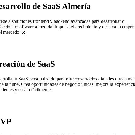
esarrollo de SaaS Almería
ede a soluciones frontend y backend avanzadas para desarrollar o
feccionar software a medida. Impulsa el crecimiento y destaca tu empre
el mercado 🚀
reación de SaaS
arrolla tu SaaS personalizado para ofrecer servicios digitales directame
de la nube. Crea oportunidades de negocio únicas, mejora la experienci
clientes y escala fácilmente.
VP