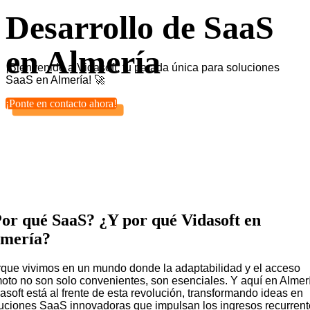
Desarrollo de SaaS
en Almería
¡Bienvenido a Vidasoft, tu parada única para soluciones
SaaS en Almería! 🚀
¡Ponte en contacto ahora!
or qué SaaS? ¿Y por qué Vidasoft en
lmería?
que vivimos en un mundo donde la adaptabilidad y el acceso
oto no son solo convenientes, son esenciales. Y aquí en Almer
asoft está al frente de esta revolución, transformando ideas en
uciones SaaS innovadoras que impulsan los ingresos recurren