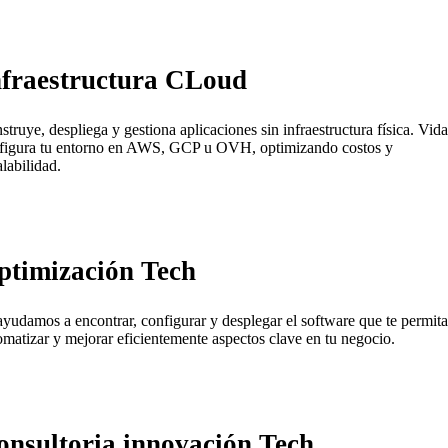
nfraestructura CLoud
struye, despliega y gestiona aplicaciones sin infraestructura física. Vida
figura tu entorno en AWS, GCP u OVH, optimizando costos y
alabilidad.
ptimización Tech
ayudamos a encontrar, configurar y desplegar el software que te permita
omatizar y mejorar eficientemente aspectos clave en tu negocio.
onsultoria innovación Tech.