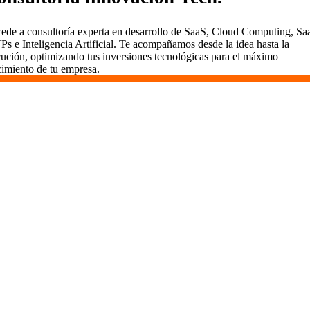
ede a consultoría experta en desarrollo de SaaS, Cloud Computing, Sa
s e Inteligencia Artificial. Te acompañamos desde la idea hasta la
cución, optimizando tus inversiones tecnológicas para el máximo
cimiento de tu empresa.
Desarrollamos SaaS en Almería
En Vidasoft, el desarrollo de SaaS es un viaje que
emprendemos contigo. Aquí en Almería, usamos
metodologías ágiles para entregar valor rápidamente,
mantener todo transparente y comprometernos a largo plazo.
Somos más que desarrolladores; somos socios dedicados al
éxito de tu proyecto.
¿Por Qué Elegir Vidasoft en Almería?