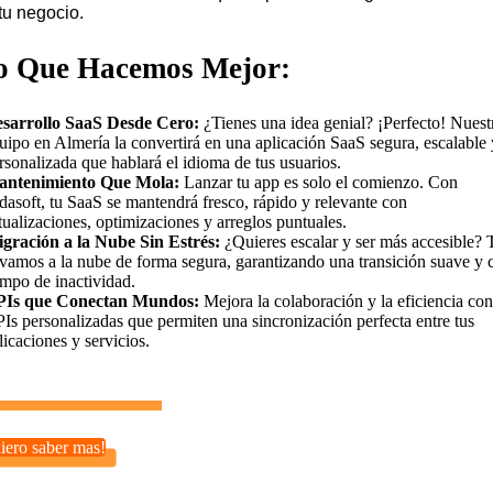
tu negocio.
o Que Hacemos Mejor:
sarrollo SaaS Desde Cero:
¿Tienes una idea genial? ¡Perfecto! Nuest
uipo en Almería la convertirá en una aplicación SaaS segura, escalable 
rsonalizada que hablará el idioma de tus usuarios.
ntenimiento Que Mola:
Lanzar tu app es solo el comienzo. Con
dasoft, tu SaaS se mantendrá fresco, rápido y relevante con
tualizaciones, optimizaciones y arreglos puntuales.
gración a la Nube Sin Estrés:
¿Quieres escalar y ser más accesible? 
evamos a la nube de forma segura, garantizando una transición suave y 
empo de inactividad.
Is que Conectan Mundos:
Mejora la colaboración y la eficiencia con
Is personalizadas que permiten una sincronización perfecta entre tus
licaciones y servicios.
iero saber mas!